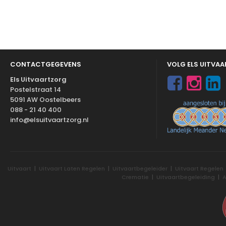
CONTACTGEGEVENS
VOLG ELS UITVA
Els Uitvaartzorg
Postelstraat 14
5091 AW Oostelbeers
088 - 21 40 400
info@elsuitvaartzorg.nl
Uitvaart
|
Uitvaart Laten Regelen
|
Uitvaartbegeleider
|
Uitvaart Regelen
Crematie
|
Uitvaartbegeleiding
|
A