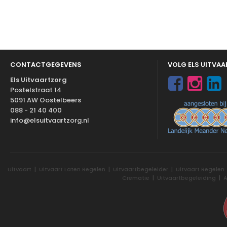
CONTACTGEGEVENS
VOLG ELS UITVA
Els Uitvaartzorg
Postelstraat 14
5091 AW Oostelbeers
088 - 21 40 400
info@elsuitvaartzorg.nl
Uitvaart
|
Uitvaart Laten Regelen
|
Uitvaartbegeleider
|
Uitvaart Regelen
Crematie
|
Uitvaartbegeleiding
|
A