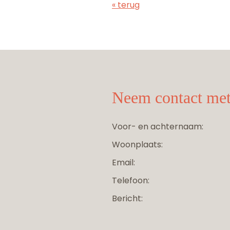
« terug
Neem contact met
Voor- en achternaam:
Woonplaats:
Email:
Telefoon:
Bericht: