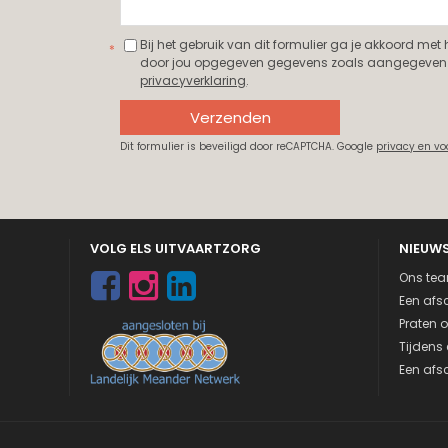
Bij het gebruik van dit formulier ga je akkoord met
door jou opgegeven gegevens zoals aangegeven 
privacyverklaring
.
Verzenden
Dit formulier is beveiligd door reCAPTCHA. Google
privacy en v
VOLG ELS UITVAARTZORG
NIEUW
Ons tea
Een afsc
Praten o
Tijdens 
Een afsc