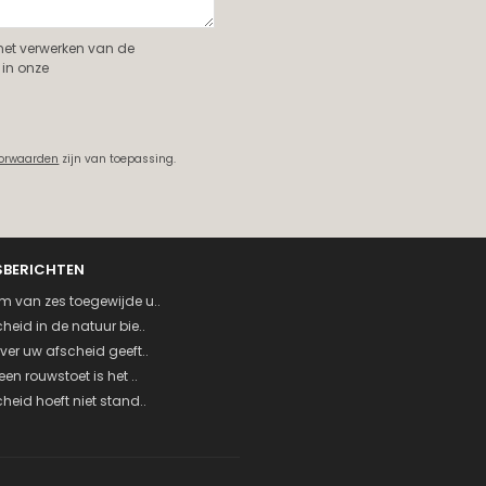
 het verwerken van de
in onze
oorwaarden
zijn van toepassing.
SBERICHTEN
m van zes toegewijde u..
heid in de natuur bie..
ver uw afscheid geeft..
een rouwstoet is het ..
heid hoeft niet stand..