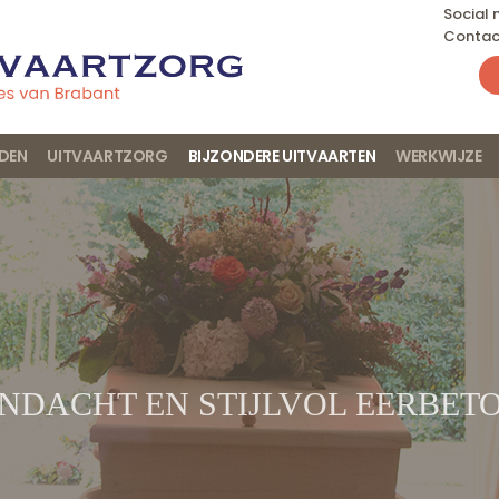
Social
Contac
JDEN
UITVAARTZORG
BIJZONDERE UITVAARTEN
WERKWIJZE
NDACHT EN STIJLVOL EERBET