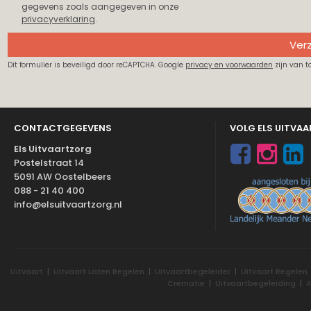
gegevens zoals aangegeven in onze
privacyverklaring
.
Ver
Dit formulier is beveiligd door reCAPTCHA. Google
privacy en voorwaarden
zijn van t
CONTACTGEGEVENS
VOLG ELS UITVA
Els Uitvaartzorg
Postelstraat 14
5091 AW Oostelbeers
088 - 21 40 400
info@elsuitvaartzorg.nl
Uitvaart
|
Uitvaart Laten Regelen
|
Uitvaartbegeleider
|
Uitvaart Regelen
Crematie
|
Uitvaartbegeleiding
|
A