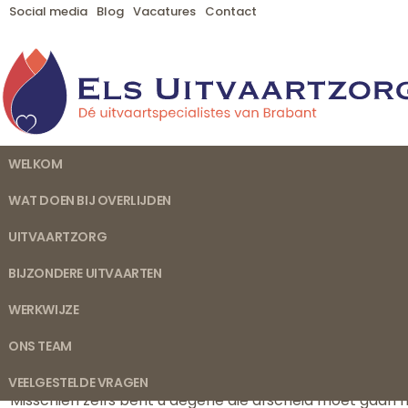
Social media
Blog
Vacatures
Contact
WELKOM
WAT DOEN BIJ OVERLIJDEN
UITVAARTZORG
BIJZONDERE UITVAARTEN
WERKWIJZE
Crematie Berkel-Enschot
ONS TEAM
Misschien bezoekt u onze website omdat u zich op dit mo
ernstig ziek en komt mogelijk te overlijden. Of u hebt
VEELGESTELDE VRAGEN
Misschien zelfs bent u degene die afscheid moet gaan