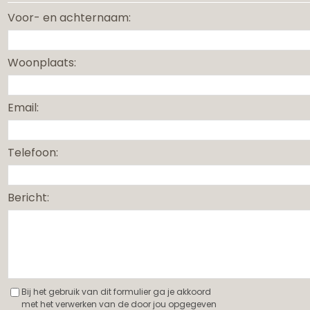
Voor- en achternaam:
Woonplaats:
Email:
Telefoon:
Bericht:
Bij het gebruik van dit formulier ga je akkoord
met het verwerken van de door jou opgegeven