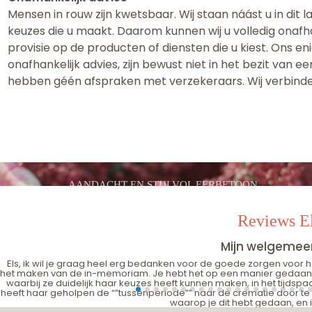
Mensen in rouw zijn kwetsbaar. Wij staan náást u in dit 
keuzes die u maakt. Daarom kunnen wij u volledig onafh
provisie op de producten of diensten die u kiest. Ons en
onafhankelijk advies, zijn bewust niet in het bezit van
hebben géén afspraken met verzekeraars. Wij verbinde
AANDACHT EN STIJLVOL EERBETOON
Reviews El
Mijn welgeme
Els, ik wil je graag heel erg bedanken voor de goede zorgen voor het
het maken van de in-memoriam. Je hebt het op een manier gedaan di
waarbij ze duidelijk haar keuzes heeft kunnen maken, in het tijdsp
heeft haar geholpen de “”tussenperiode”” naar de crematie door t
waarop je dit hebt gedaan, en ik