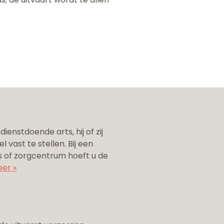
enstdoende arts, hij of zij
el vast te stellen. Bij een
is of zorgcentrum hoeft u de
eer »