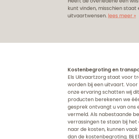
Heeft de overledene een wilsb
kunt vinden, misschien staat e
uitvaartwensen.
lees meer »
Kostenbegroting en transpa
Els Uitvaartzorg staat voor t
worden bij een uitvaart. ​Voo
onze ervaring schatten wij d
producten berekenen we één o
gesprek ontvangt u van ons e
vermeld. Als nabestaande bent
verrassingen te staan bij he
naar de kosten, kunnen vaak 
dan de kostenbegroting. Bij 