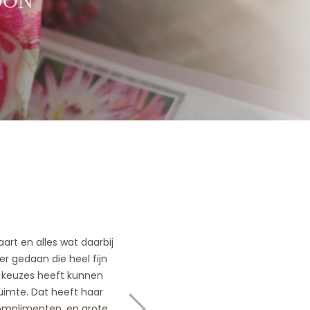
OON
art en alles wat daarbij
r gedaan die heel fijn
r keuzes heeft kunnen
uimte. Dat heeft haar
omplimenten, en grote