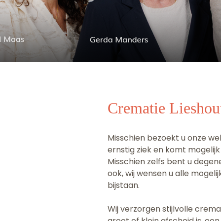
Crematie Lieshou
Misschien bezoekt u onze webs
ernstig ziek en komt mogelij
Misschien zelfs bent u dege
ook, wij wensen u alle mogeli
bijstaan.
Wij verzorgen stijlvolle crem
groot of klein afscheid is, een