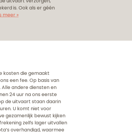
 de uitvaart verzorgen,
erd is. Ook als er géén
s meer »
 de kosten die gemaakt
u ons een fee. Op basis van
 Alle andere diensten en
nen 24 uur na ons eerste
p de uitvaart staan daarin
turen. U komt niet voor
we gezamenlijk bewust kijken
ekening zelfs lager uitvallen
pnota’s overhandigd, waarmee