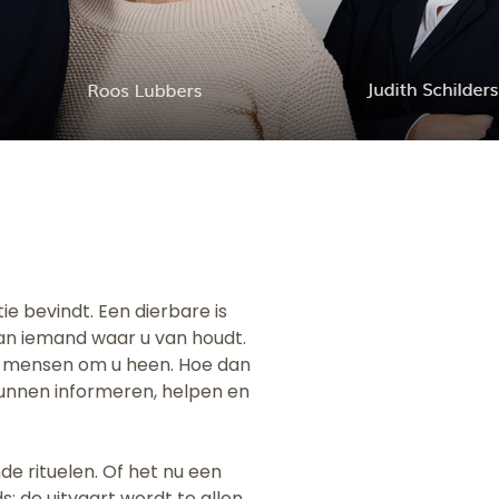
e bevindt. Een dierbare is
van iemand waar u van houdt.
e mensen om u heen. Hoe dan
 kunnen informeren, helpen en
de rituelen. Of het nu een
jds; de uitvaart wordt te allen