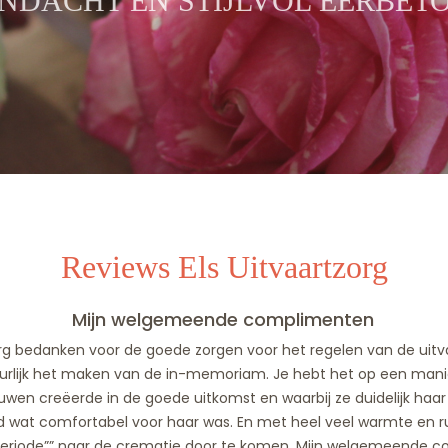
NDACHT EN STIJLVOL EERBET
Reviews Els Uitvaartzorg
Mijn welgemeende complimenten
l erg bedanken voor de goede zorgen voor het regelen van de uitva
uurlijk het maken van de in-memoriam. Je hebt het op een manie
ouwen creëerde in de goede uitkomst en waarbij ze duidelijk haa
ad wat comfortabel voor haar was. En met heel veel warmte en r
periode”” naar de crematie door te komen. Mijn welgemeende c