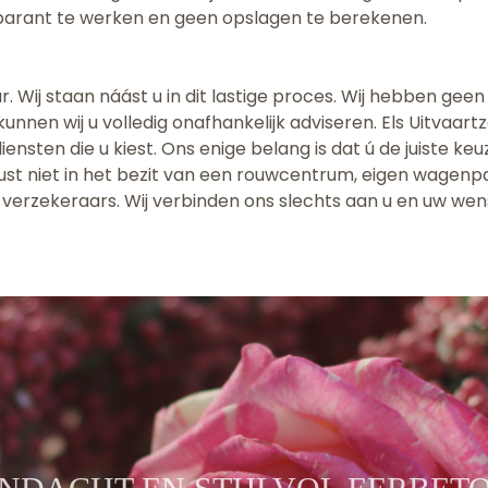
sparant te werken en geen opslagen te berekenen.
. Wij staan náást u in dit lastige proces. Wij hebben geen 
unnen wij u volledig onafhankelijk adviseren. Els Uitvaar
iensten die u kiest. Ons enige belang is dat ú de juiste ke
wust niet in het bezit van een rouwcentrum, eigen wagenpa
erzekeraars. Wij verbinden ons slechts aan u en uw wen