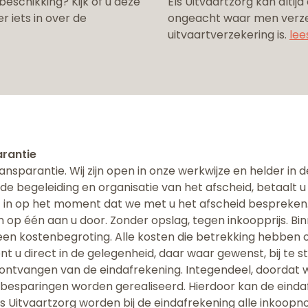
eschikking? Kijk of u deze
Els Uitvaartzorg kan altijd
r iets in over de
ongeacht waar men verzek
uitvaartverzekering is.
lee
rantie
ransparantie. Wij zijn open in onze werkwijze en helder in
r de begeleiding en organisatie van het afscheid, betaalt 
it in op het moment dat we met u het afscheid bespreken.
p één aan u door. Zonder opslag, tegen inkoopprijs. Bin
en kostenbegroting. Alle kosten die betrekking hebben o
 u direct in de gelegenheid, daar waar gewenst, bij te s
t ontvangen van de eindafrekening. Integendeel, doordat 
besparingen worden gerealiseerd. Hierdoor kan de eindafr
Els Uitvaartzorg worden bij de eindafrekening alle inkoo