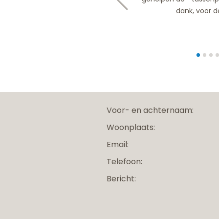
dank, voor d
Voor- en achternaam:
Woonplaats:
Email:
Telefoon:
Bericht: