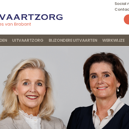
Social
Contac
JDEN
UITVAARTZORG
BIJZONDERE UITVAARTEN
WERKWIJZE