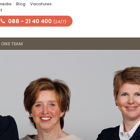
 media
Blog
Vacatures
t
088 - 21 40 400
(24/7)
ONS TEAM