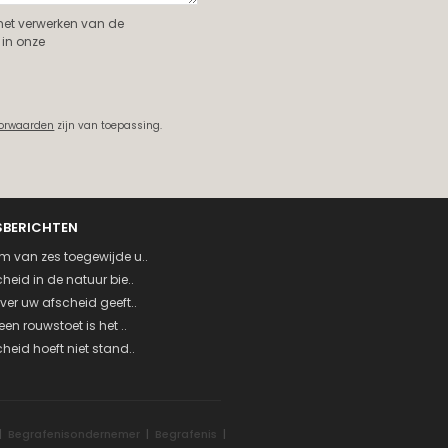
 het verwerken van de
in onze
oorwaarden
zijn van toepassing.
SBERICHTEN
m van zes toegewijde u..
heid in de natuur bie..
ver uw afscheid geeft..
een rouwstoet is het ..
heid hoeft niet stand..
|
Begrafenisondernemer
|
Begrafenis
|