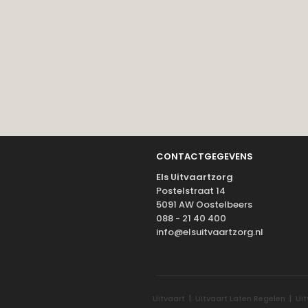
CONTACTGEGEVENS
Els Uitvaartzorg
Postelstraat 14
5091 AW Oostelbeers
088 - 21 40 400
info@elsuitvaartzorg.nl
Uitvaart
|
Uitvaart Laten Regelen
|
Ui