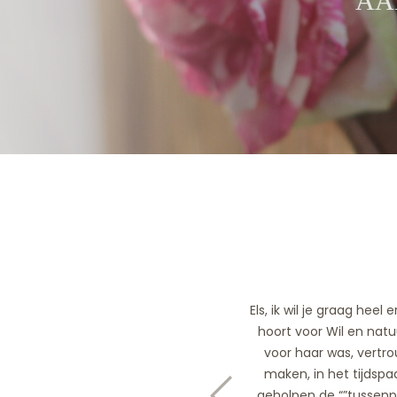
AA
Els, ik wil je graag hee
hoort voor Wil en nat
voor haar was, vertr
maken, in het tijdsp
geholpen de “”tussen