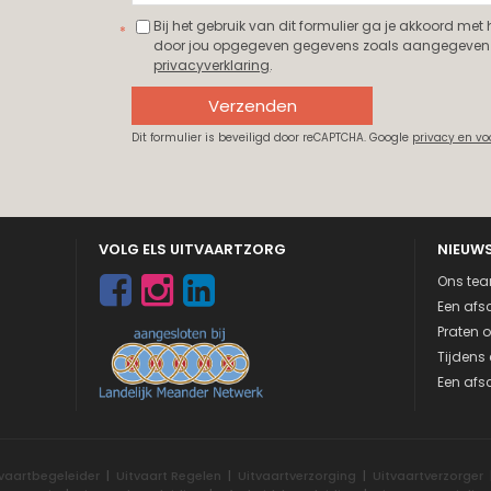
Bij het gebruik van dit formulier ga je akkoord met
door jou opgegeven gegevens zoals aangegeven 
privacyverklaring
.
Verzenden
Dit formulier is beveiligd door reCAPTCHA. Google
privacy en v
VOLG ELS UITVAARTZORG
NIEUW
Ons tea
Een afsc
Praten o
Tijdens 
Een afsc
tvaartbegeleider
|
Uitvaart Regelen
|
Uitvaartverzorging
|
Uitvaartverzorger