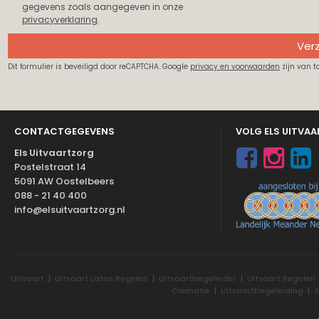
gegevens zoals aangegeven in onze
privacyverklaring
.
Ver
Dit formulier is beveiligd door reCAPTCHA. Google
privacy en voorwaarden
zijn van t
CONTACTGEGEVENS
VOLG ELS UITVA
Els Uitvaartzorg
Postelstraat 14
5091 AW Oostelbeers
088 - 21 40 400
info@elsuitvaartzorg.nl
Uitvaart
|
Uitvaart Laten Regelen
|
Uitvaartbegeleider
|
Uitvaart Regelen
Crematie
|
Uitvaartbegeleiding
|
A