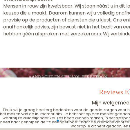
Mensen in rouw zijn kwetsbaar. Wij staan náást u in dit 
keuzes die u maakt. Daarom kunnen wij u volledig onafh
provisie op de producten of diensten die u kiest. Ons en
onafhankelijk advies, zijn bewust niet in het bezit van
hebben géén afspraken met verzekeraars. Wij verbinde
AANDACHT EN STIJLVOL EERBETOON
Reviews El
Mijn welgeme
Els, ik wil je graag heel erg bedanken voor de goede zorgen voor het
het maken van de in-memoriam. Je hebt het op een manier gedaan di
waarbij ze duidelijk haar keuzes heeft kunnen maken, in het tijdsp
heeft haar geholpen de “”tussenperiode”” naar de crematie door t
waarop je dit hebt gedaan, en ik