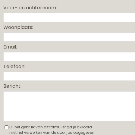
Voor- en achternaam:
Woonplaats:
Email:
Telefoon:
Bericht:
Bij het gebruik van dit formulier ga je akkoord
met het verwerken van de door jou opgegeven