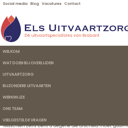
Social media
Blog
Vacatures
Contact
WELKOM
WAT DOEN BIJ OVERLIJDEN
UITVAARTZORG
BIJZONDERE UITVAARTEN
WERKWIJZE
Begrafenisondernemer Den Dungen
ONS TEAM
Misschien bezoekt u onze website omdat u zich op dit mo
ernstig ziek en komt mogelijk te overlijden. Of u hebt
VEELGESTELDE VRAGEN
Misschien zelfs bent u degene die afscheid moet gaan