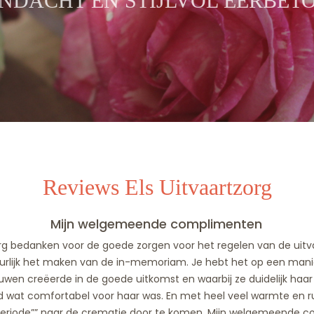
NDACHT EN STIJLVOL EERBET
Reviews Els Uitvaartzorg
Mijn welgemeende complimenten
l erg bedanken voor de goede zorgen voor het regelen van de uitva
uurlijk het maken van de in-memoriam. Je hebt het op een manie
ouwen creëerde in de goede uitkomst en waarbij ze duidelijk haa
ad wat comfortabel voor haar was. En met heel veel warmte en r
periode”” naar de crematie door te komen. Mijn welgemeende c