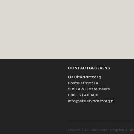
CONTACTGEGEVENS
Els Uitvaartzorg
Postelstraat 14
5091 AW Oostelbeers
088 - 21 40 400
info@elsuitvaartzorg.nl
Uitvaart
|
Uitvaart Laten Regelen
|
Ui