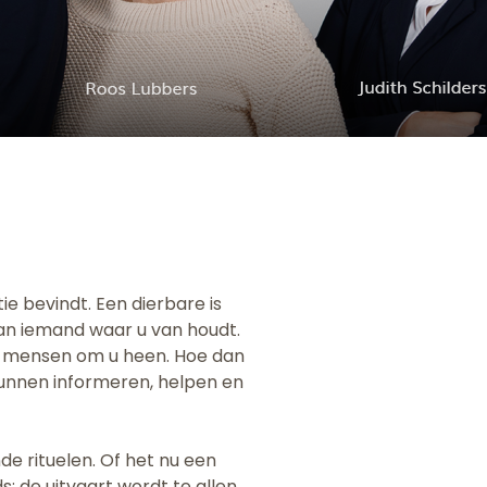
e bevindt. Een dierbare is
van iemand waar u van houdt.
e mensen om u heen. Hoe dan
 kunnen informeren, helpen en
de rituelen. Of het nu een
jds; de uitvaart wordt te allen