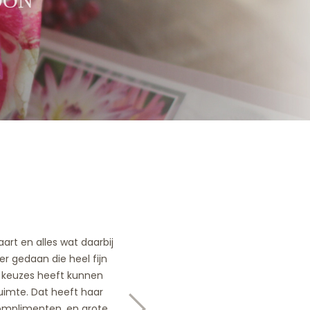
OON
art en alles wat daarbij
r gedaan die heel fijn
r keuzes heeft kunnen
uimte. Dat heeft haar
omplimenten, en grote