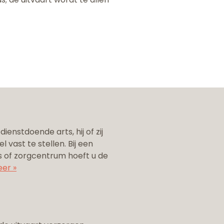
enstdoende arts, hij of zij
el vast te stellen. Bij een
is of zorgcentrum hoeft u de
eer »