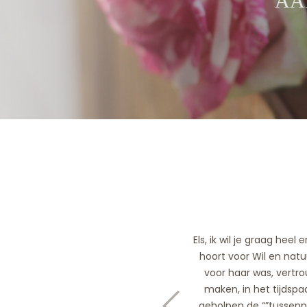
AA
Els, ik wil je graag hee
hoort voor Wil en nat
voor haar was, vertr
maken, in het tijdsp
geholpen de “”tussen