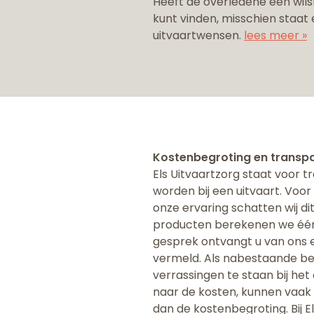
Heeft de overledene een wilsb
kunt vinden, misschien staat e
uitvaartwensen.
lees meer »
Kostenbegroting en transpa
Els Uitvaartzorg staat voor t
worden bij een uitvaart. ​Voo
onze ervaring schatten wij d
producten berekenen we één o
gesprek ontvangt u van ons e
vermeld. Als nabestaande bent
verrassingen te staan bij he
naar de kosten, kunnen vaak 
dan de kostenbegroting. Bij 