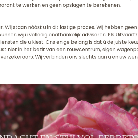
sparant te werken en geen opslagen te berekenen.
. Wij staan náást u in dit lastige proces. Wij hebben geen 
unnen wij u volledig onafhankelijk adviseren. Els Uitvaar
iensten die u kiest. Ons enige belang is dat ú de juiste ke
wust niet in het bezit van een rouwcentrum, eigen wagenpa
erzekeraars. Wij verbinden ons slechts aan u en uw wen