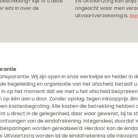
eschikking? Kijk of u deze
Els Uitvaartzorg kan altijd
r iets in over de
ongeacht waar men verzek
uitvaartverzekering is.
lee
rantie
ransparantie. Wij zijn open in onze werkwijze en helder in
r de begeleiding en organisatie van het afscheid, betaalt 
it in op het moment dat we met u het afscheid bespreken.
p één aan u door. Zonder opslag, tegen inkoopprijs. Bin
en kostenbegroting. Alle kosten die betrekking hebben o
 u direct in de gelegenheid, daar waar gewenst, bij te s
t ontvangen van de eindafrekening. Integendeel, doordat 
besparingen worden gerealiseerd. Hierdoor kan de eindafr
Els Uitvaartzorg worden bij de eindafrekening alle inkoo