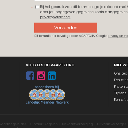
Bij het gebruik van dit formulier ga je akkoord met
door jou opgegeven gegevens zoals aangegeven 
privacyverklaring
.
Verzenden
Dit formulier is beveiligd door reCAPTCHA. Google
privacy en v
VOLG ELS UITVAARTZORG
NIEUW
Ons tea
Een afsc
Praten o
Tijdens 
Een afsc
tvaartbegeleider
|
Uitvaart Regelen
|
Uitvaartverzorging
|
Uitvaartverzorger