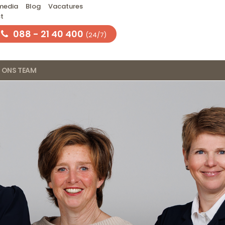
 media
Blog
Vacatures
t
088 - 21 40 400
(24/7)
ONS TEAM