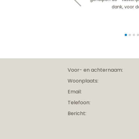
dank, voor d
Voor- en achternaam:
Woonplaats:
Email:
Telefoon:
Bericht: