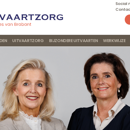
Social
Contac
JDEN
UITVAARTZORG
BIJZONDERE UITVAARTEN
WERKWIJZE