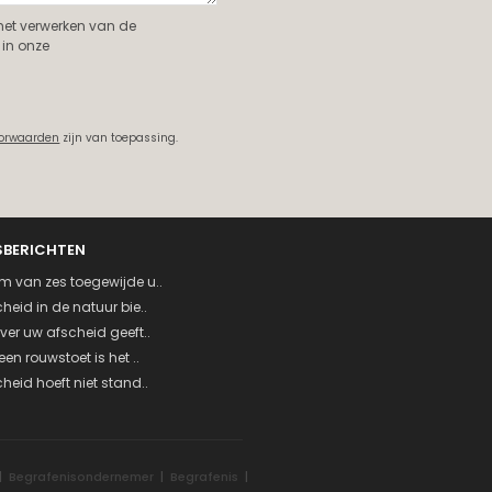
 het verwerken van de
in onze
oorwaarden
zijn van toepassing.
SBERICHTEN
m van zes toegewijde u..
heid in de natuur bie..
ver uw afscheid geeft..
een rouwstoet is het ..
heid hoeft niet stand..
|
Begrafenisondernemer
|
Begrafenis
|