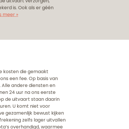
 de uitvaart verzorgen,
erd is. Ook als er géén
s meer »
 de kosten die gemaakt
u ons een fee. Op basis van
 Alle andere diensten en
nen 24 uur na ons eerste
p de uitvaart staan daarin
turen. U komt niet voor
we gezamenlijk bewust kijken
ekening zelfs lager uitvallen
pnota’s overhandigd, waarmee